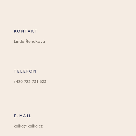
rollupy... apod.), grafiku na míru do prostoru,
interiér, který ladí oku a kde vám bude dobře.
Miluji změny a zakázky, které jsem ještě
netvořila. Nebojte se mne překvapit ;-)
KONTAKT
Linda Řeháková
TELEFON
+420 723 731 323
E-MAIL
kaika@kaika.cz