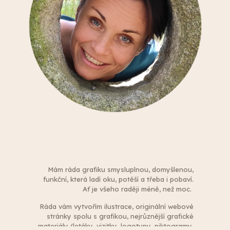
Mám ráda grafiku smysluplnou, domyšlenou,
funkční, která ladí oku, potěší a třeba i pobaví.
Ať je všeho raději méně, než moc.
Ráda vám vytvořím ilustrace, originální webové
stránky spolu s grafikou, nejrůznější grafické
materiály (letáky, vizitky, logotypy, piktogramy,